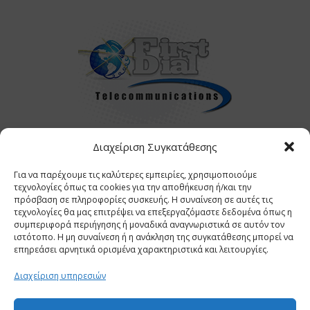
Διαχείριση Συγκατάθεσης
Αρχική
Η Εταιρεία
Υπηρεσίες
Θέσεις Εργασίας
Νέα
Για να παρέχουμε τις καλύτερες εμπειρίες, χρησιμοποιούμε
Επικοινωνία
τεχνολογίες όπως τα cookies για την αποθήκευση ή/και την
we make complex relationships, simple
πρόσβαση σε πληροφορίες συσκευής. Η συναίνεση σε αυτές τις
τεχνολογίες θα μας επιτρέψει να επεξεργαζόμαστε δεδομένα όπως η
συμπεριφορά περιήγησης ή μοναδικά αναγνωριστικά σε αυτόν τον
ιστότοπο. Η μη συναίνεση ή η ανάκληση της συγκατάθεσης μπορεί να
ΣΤΕΙΛΕ ΤΟ ΒΙΟΓΡΑΦΙΚΟ ΣΟΥ
επηρεάσει αρνητικά ορισμένα χαρακτηριστικά και λειτουργίες.
Διαχείριση υπηρεσιών