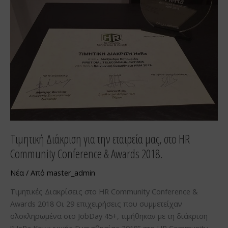
την
εταιρεία
μας,
στο
HR
Community
Conference
&
Awards
2018.
Τιμητική Διάκριση για την εταιρεία μας, στο HR
Community Conference & Awards 2018.
Νέα
/ Από
master_admin
Τιμητικές Διακρίσεις στο HR Community Conference &
Awards 2018 Οι 29 επιχειρήσεις που συμμετείχαν
ολοκληρωμένα στο JobDay 45+, τιμήθηκαν με τη διάκριση