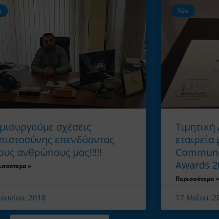
α
Νέα
μιουργούμε σχέσεις
Τιμητική 
πιστοσύνης επενδύοντας
εταιρεία 
ους ανθρώπους μας!!!!!
Communit
Awards 2
ισσότερα »
Περισσότερα »
Ιουνίου, 2018
17 Μαΐου, 2