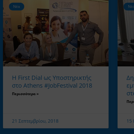
Νέα
Νέ
Η First Dial ως Υποστηρικτής
Δη
στο Athens #JobFestival 2018
εμ
στ
Περισσότερα »
Περ
21 Σεπτεμβρίου, 2018
15 