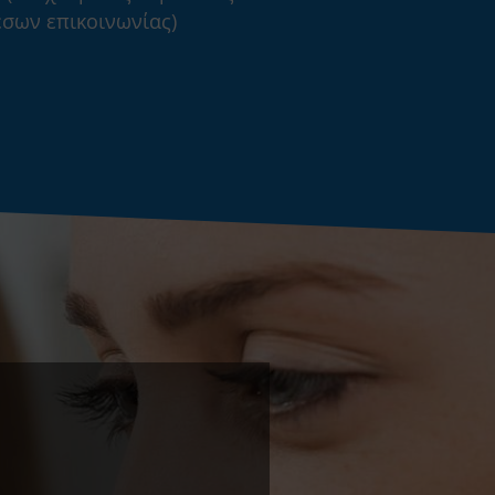
σων επικοινωνίας)