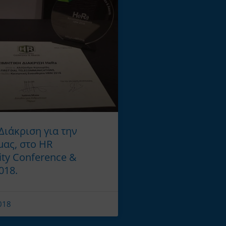
Διάκριση για την
μας, στο HR
y Conference &
018.
018