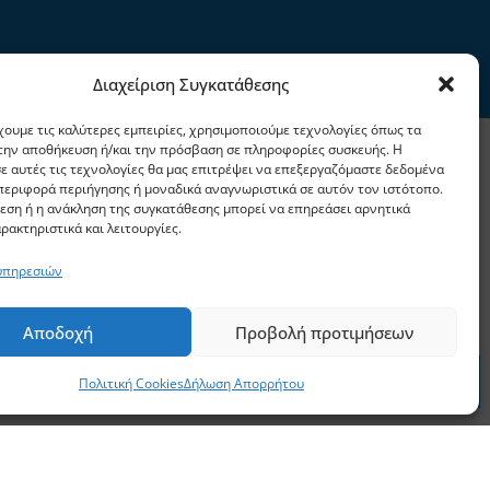
Διαχείριση Συγκατάθεσης
χουμε τις καλύτερες εμπειρίες, χρησιμοποιούμε τεχνολογίες όπως τα
 την αποθήκευση ή/και την πρόσβαση σε πληροφορίες συσκευής. Η
ε αυτές τις τεχνολογίες θα μας επιτρέψει να επεξεργαζόμαστε δεδομένα
εριφορά περιήγησης ή μοναδικά αναγνωριστικά σε αυτόν τον ιστότοπο.
εση ή η ανάκληση της συγκατάθεσης μπορεί να επηρεάσει αρνητικά
ρακτηριστικά και λειτουργίες.
 υπηρεσιών
Αποδοχή
Προβολή προτιμήσεων
πικοινωνία
ΣΤΕΙΛΕ ΤΟ ΒΙΟΓΡΑΦΙΚΟ ΣΟΥ
Πολιτική Cookies
Δήλωση Απορρήτου