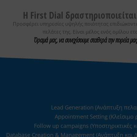
First
Η First Dial δραστηριοποιείτ
Προσφέρει υπηρεσίες υψηλής ποιότητας επιδιώκοντα
πελάτες της. Είναι μέλος ενός ομίλου ε
Όραμά μας, να συνεχίσουμε σταθερά την πορεία μας 
Dial
Εταιρία Τηλεφωνικών
Πωλήσεων
Lead Generation (Ανάπτυξη πελα
Appointment Setting (Κλείσιμο
Follow up campaigns (Υποστηρικτικές 
Database Creation & Management (Ανάπτυξη και Δ