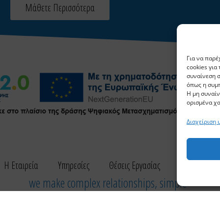
Μάθετε Περισσότερα
Για να παρέ
cookies για
συναίνεση σ
όπως η συμπ
Η μη συναίν
ορισμένα χα
Διαχείριση
Η Εταιρεία
Υπηρεσίες
Θέσεις Εργασίας
Νέα
Ε
we make complex relationships, simple