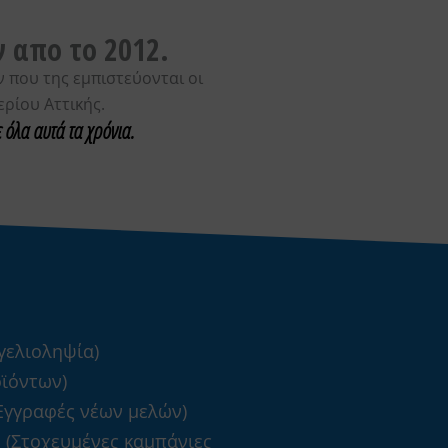
 απο το 2012.
που της εμπιστεύονται οι
ερίου Αττικής.
 όλα αυτά τα χρόνια.
γγελιοληψία)
οϊόντων)
(Εγγραφές νέων μελών)
s (Στοχευμένες καμπάνιες