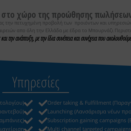
αι στο χώρο της προώθησης πωλήσεων
ς την πετυχημένη προβολή των προιόντων και υπηρεσιών 
ταιρειών απο όλη την Ελλάδα με έδρα το Μπουρνάζι Περιστ
και την ανάπτυξη, με την ίδια συνέπεια και συνέχεια που ακολουθούμε
Υπηρεσίες
τολογίου)
Order taking & Fulfillment (Παρα
 ραντεβού)
Launching (Λανσάρισμα νέων πρ
καμπάνιες)
Subscription gaining campaigns 
ιαχείριση
Multi channel targeted campaign